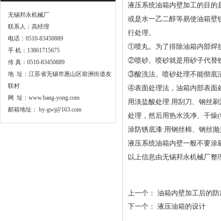
液压系统油箱内壁加工的目的
无锡邦永机械厂
或是水一乙二醇等易使油箱壁
联系人：
高经理
行处理。
电
话：0510-83450889
①喷丸。为了排除油箱内部焊
手
机：13861715675
②喷砂。喷砂就是用砂子代替
传
真：0510-83450889
地 址：江苏省无锡市惠山区前洲街道友
③酸洗法。喷砂处理不能彻底
联村
④表面处理法，油箱内部表面
网 址：www.bang-yong.com
用淡盐酸处理:用刮刀、钢丝刷
邮箱地址： by-gwj@163.com
处理，然后用热水洗净、干燥
涂防锈底漆:用钢丝棉、钢丝抛
液压系统油箱内壁一般不要涂
以上信息由无锡邦永机械厂整
上一个：
油箱内壁加工后的防
下一个：
液压油箱的设计